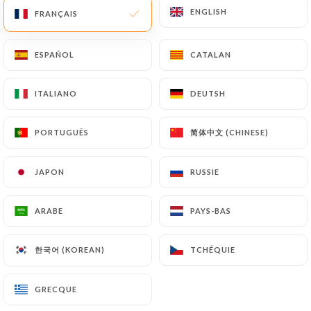
ENGLISH
ENGLISH
FRANÇAIS
FRANÇAIS
ESPAÑOL
ESPAÑOL
CATALAN
CATALAN
Asia Food
ITALIANO
ITALIANO
DEUTSH
DEUTSH
简体中文 (CHINESE)
简体中文 (CHINESE)
PORTUGUÊS
PORTUGUÊS
81 AVIS
RESTAURANT CHINOIS ET JAPONAIS À
JAPON
JAPON
RUSSIE
RUSSIE
VOLONTÉ
142 Avenue Du Maine
ARABE
ARABE
PAYS-BAS
PAYS-BAS
75014 Paris France
한국어 (KOREAN)
한국어 (KOREAN)
TCHÉQUIE
TCHÉQUIE
GRECQUE
GRECQUE
Qui sommes nous?