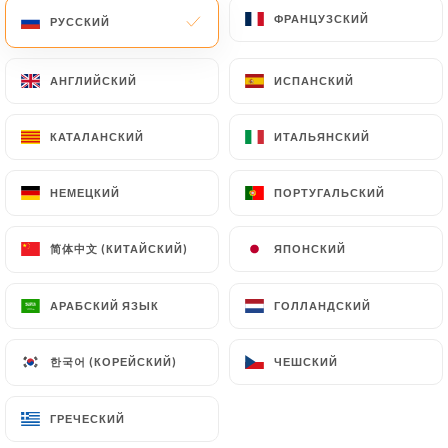
ФРАНЦУЗСКИЙ
ФРАНЦУЗСКИЙ
РУССКИЙ
РУССКИЙ
АНГЛИЙСКИЙ
АНГЛИЙСКИЙ
ИСПАНСКИЙ
ИСПАНСКИЙ
Asia Food
КАТАЛАНСКИЙ
КАТАЛАНСКИЙ
ИТАЛЬЯНСКИЙ
ИТАЛЬЯНСКИЙ
НЕМЕЦКИЙ
НЕМЕЦКИЙ
ПОРТУГАЛЬСКИЙ
ПОРТУГАЛЬСКИЙ
81 МНЕНИЙ
RESTAURANT CHINOIS ET JAPONAIS À
简体中文 (КИТАЙСКИЙ)
简体中文 (КИТАЙСКИЙ)
ЯПОНСКИЙ
ЯПОНСКИЙ
VOLONTÉ
142 Avenue Du Maine
АРАБСКИЙ ЯЗЫК
АРАБСКИЙ ЯЗЫК
ГОЛЛАНДСКИЙ
ГОЛЛАНДСКИЙ
75014 Paris France
한국어 (КОРЕЙСКИЙ)
한국어 (КОРЕЙСКИЙ)
ЧЕШСКИЙ
ЧЕШСКИЙ
ГРЕЧЕСКИЙ
ГРЕЧЕСКИЙ
Кто мы?