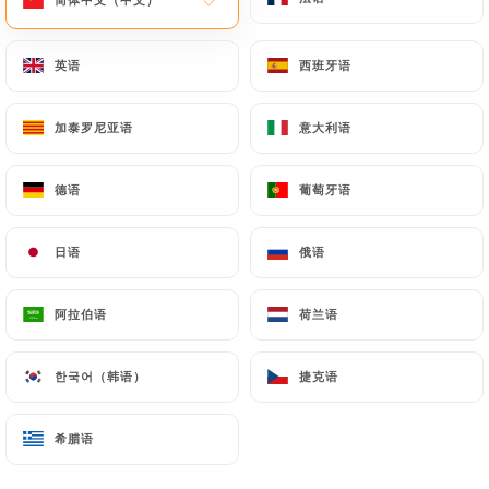
英语
英语
西班牙语
西班牙语
加泰罗尼亚语
加泰罗尼亚语
意大利语
意大利语
Asia Food
德语
德语
葡萄牙语
葡萄牙语
81 评论
日语
日语
俄语
俄语
RESTAURANT CHINOIS ET JAPONAIS À
VOLONTÉ
阿拉伯语
阿拉伯语
荷兰语
荷兰语
142 Avenue Du Maine
75014 Paris France
한국어（韩语）
한국어（韩语）
捷克语
捷克语
希腊语
希腊语
餐厅简介