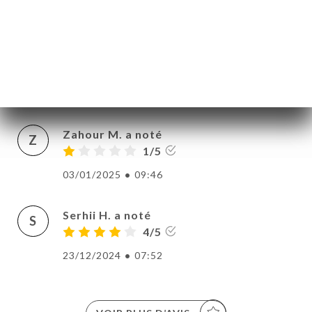
18/03/2025
•
08:38
ERIE
IS
Sebastien R. a noté
S
RTE
4/5
TACT
27/02/2025
•
09:26
Zahour M. a noté
Z
1/5
03/01/2025
•
09:46
Serhii H. a noté
S
4/5
23/12/2024
•
07:52