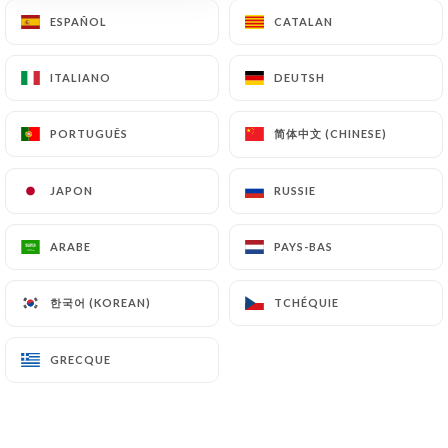
ESPAÑOL
ESPAÑOL
CATALAN
CATALAN
FR
MENU
ITALIANO
ITALIANO
DEUTSH
DEUTSH
简体中文 (CHINESE)
简体中文 (CHINESE)
PORTUGUÊS
PORTUGUÊS
/
ACCUEIL
LES AVIS
JAPON
JAPON
RUSSIE
RUSSIE
Les Avis
ARABE
ARABE
PAYS-BAS
PAYS-BAS
한국어 (KOREAN)
한국어 (KOREAN)
TCHÉQUIE
TCHÉQUIE
81 avis sur Uniiti
GRECQUE
GRECQUE
4.4 / 5
100% vrais avis, vérifiés.