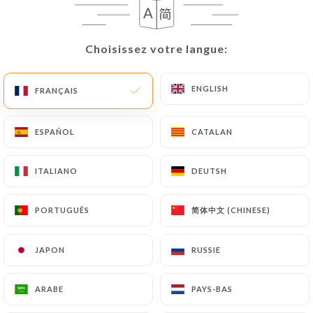
Personnelles seront soumises aux obligations qui
sont imposées à
https://asia-food-paris.fr
par la
Choisissez votre langue:
Choisissez votre langue:
loi, notamment en matière de conservation ou
d’archivage des documents. Enfin, les Utilisateurs
de
https://asia-food-paris.fr
peuvent déposer
ENGLISH
ENGLISH
FRANÇAIS
FRANÇAIS
une réclamation auprès des autorités de contrôle,
et notamment de la CNIL
ESPAÑOL
ESPAÑOL
CATALAN
CATALAN
(
https://www.cnil.fr/fr/plaintes
).
ITALIANO
ITALIANO
DEUTSH
DEUTSH
7.4 Non-communication des données personnelles
https://asia-food-paris.fr
s’interdit de traiter,
简体中文 (CHINESE)
简体中文 (CHINESE)
PORTUGUÊS
PORTUGUÊS
héberger ou transférer les Informations collectées
sur ses Clients vers un pays situé en dehors de
l’Union européenne ou reconnu comme « non
JAPON
JAPON
RUSSIE
RUSSIE
adéquat » par la Commission européenne sans en
informer préalablement le client. Pour autant,
ARABE
ARABE
PAYS-BAS
PAYS-BAS
https://asia-food-paris.fr
reste libre du choix de