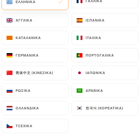
ΓΑΛΛΙΚΆ
ΓΑΛΛΙΚΆ
ΕΛΛΗΝΙΚΆ
ΕΛΛΗΝΙΚΆ
ΑΓΓΛΙΚΆ
ΑΓΓΛΙΚΆ
ΙΣΠΑΝΙΚΆ
ΙΣΠΑΝΙΚΆ
Asia Food
ΚΑΤΑΛΑΝΙΚΆ
ΚΑΤΑΛΑΝΙΚΆ
ΙΤΑΛΙΚΆ
ΙΤΑΛΙΚΆ
ΓΕΡΜΑΝΙΚΆ
ΓΕΡΜΑΝΙΚΆ
ΠΟΡΤΟΓΑΛΙΚΆ
ΠΟΡΤΟΓΑΛΙΚΆ
81 ΑΞΙΟΛΌΓΗΣΗ
简体中文 (ΚΙΝΈΖΙΚΑ)
简体中文 (ΚΙΝΈΖΙΚΑ)
ΙΑΠΩΝΙΚΆ
ΙΑΠΩΝΙΚΆ
RESTAURANT CHINOIS ET JAPONAIS À
VOLONTÉ
142 Avenue Du Maine
ΡΩΣΙΚΆ
ΡΩΣΙΚΆ
ΑΡΑΒΙΚΆ
ΑΡΑΒΙΚΆ
75014 Paris France
한국어 (ΚΟΡΕΆΤΙΚΑ)
한국어 (ΚΟΡΕΆΤΙΚΑ)
ΟΛΛΑΝΔΙΚΆ
ΟΛΛΑΝΔΙΚΆ
ΤΣΈΧΙΚΑ
ΤΣΈΧΙΚΑ
Ποιοι είμαστε;