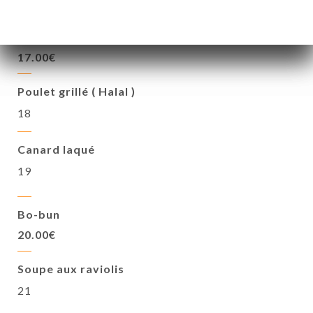
Bœuf aux oignons
17.00€
Poulet grillé ( Halal )
18
Canard laqué
19
Bo-bun
20.00€
Soupe aux raviolis
21