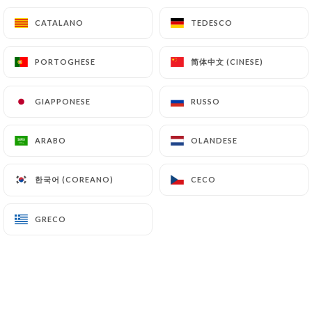
CATALANO
CATALANO
TEDESCO
TEDESCO
California
Servi par 3
简体中文 (CINESE)
简体中文 (CINESE)
PORTOGHESE
PORTOGHESE
Saumon avocat
GIAPPONESE
GIAPPONESE
RUSSO
RUSSO
65
ARABO
ARABO
OLANDESE
OLANDESE
Thon avocat
66
한국어 (COREANO)
한국어 (COREANO)
CECO
CECO
Surimi avocat
GRECO
GRECO
67
Fromage avocat
68