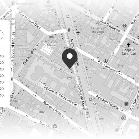
00
00
00
00
00
00
00